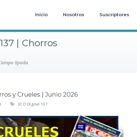
Inicio
Nosotros
Suscriptores
37 | Chorros
 Campo Spada
os y Crueles | Junio 2026
e
s
ECO Digital 137
n
E
C
O
I